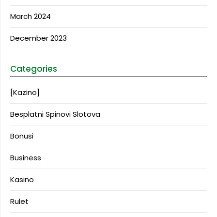
March 2024
December 2023
Categories
[Kazino]
Besplatni Spinovi Slotova
Bonusi
Business
Kasino
Rulet