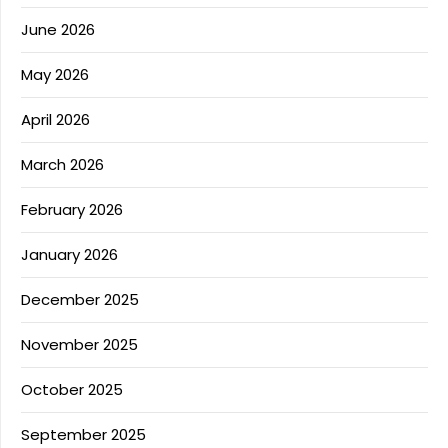
June 2026
May 2026
April 2026
March 2026
February 2026
January 2026
December 2025
November 2025
October 2025
September 2025