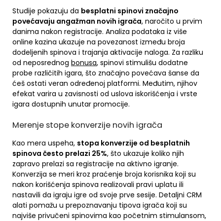
Studije pokazuju da
besplatni spinovi značajno
povećavaju angažman novih igrača
, naročito u prvim
danima nakon registracije. Analiza podataka iz više
online kazina ukazuje na povezanost između broja
dodeljenih spinova i trajanja aktivacije naloga. Za razliku
od neposrednog
bonusa
, spinovi stimulišu dodatne
probe različitih igara, što značajno povećava šanse da
ćeš ostati veran određenoj platformi. Međutim, njihov
efekat varira u zavisnosti od uslova iskorišćenja i vrste
igara dostupnih unutar promocije.
Merenje stope konverzije novih igrača
Kao mera uspeha,
stopa konverzije od besplatnih
spinova često prelazi 25%
, što ukazuje koliko njih
zapravo prelazi sa registracije na aktivno igranje.
Konverzija se meri kroz praćenje broja korisnika koji su
nakon korišćenja spinova realizovali pravi uplatu ili
nastavili da igraju igre od svoje prve sesije. Detaljni CRM
alati pomažu u prepoznavanju tipova igrača koji su
najviše privučeni spinovima kao početnim stimulansom,