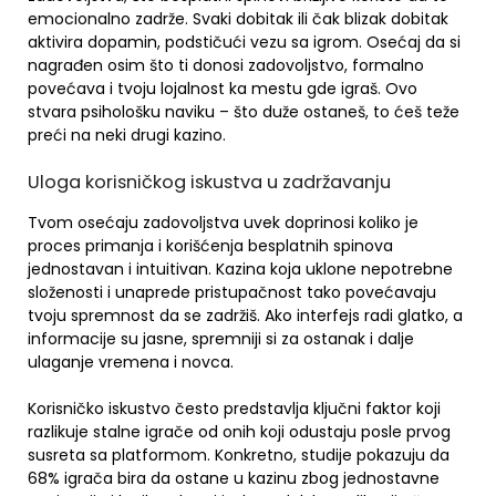
emocionalno zadrže. Svaki dobitak ili čak blizak dobitak
aktivira dopamin, podstičući vezu sa igrom. Osećaj da si
nagrađen osim što ti donosi zadovoljstvo, formalno
povećava i tvoju lojalnost ka mestu gde igraš. Ovo
stvara psihološku naviku – što duže ostaneš, to ćeš teže
preći na neki drugi kazino.
Uloga korisničkog iskustva u zadržavanju
Tvom osećaju zadovoljstva uvek doprinosi koliko je
proces primanja i korišćenja besplatnih spinova
jednostavan i intuitivan. Kazina koja uklone nepotrebne
složenosti i unaprede pristupačnost tako povećavaju
tvoju spremnost da se zadržiš. Ako interfejs radi glatko, a
informacije su jasne, spremniji si za ostanak i dalje
ulaganje vremena i novca.
Korisničko iskustvo često predstavlja ključni faktor koji
razlikuje stalne igrače od onih koji odustaju posle prvog
susreta sa platformom. Konkretno, studije pokazuju da
68% igrača bira da ostane u kazinu zbog jednostavne