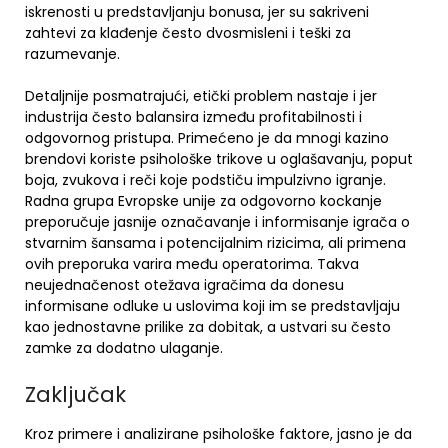
iskrenosti u predstavljanju bonusa, jer su sakriveni
zahtevi za klađenje često dvosmisleni i teški za
razumevanje.
Detaljnije posmatrajući, etički problem nastaje i jer
industrija često balansira između profitabilnosti i
odgovornog pristupa. Primećeno je da mnogi kazino
brendovi koriste psihološke trikove u oglašavanju, poput
boja, zvukova i reči koje podstiču impulzivno igranje.
Radna grupa Evropske unije za odgovorno kockanje
preporučuje jasnije označavanje i informisanje igrača o
stvarnim šansama i potencijalnim rizicima, ali primena
ovih preporuka varira među operatorima. Takva
neujednačenost otežava igračima da donesu
informisane odluke u uslovima koji im se predstavljaju
kao jednostavne prilike za dobitak, a ustvari su često
zamke za dodatno ulaganje.
Zaključak
Kroz primere i analizirane psihološke faktore, jasno je da