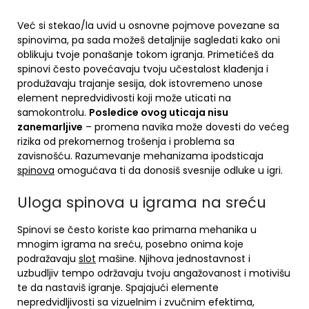
Već si stekao/la uvid u osnovne pojmove povezane sa
spinovima, pa sada možeš detaljnije sagledati kako oni
oblikuju tvoje ponašanje tokom igranja. Primetićeš da
spinovi često povećavaju tvoju učestalost klađenja i
produžavaju trajanje sesija, dok istovremeno unose
element nepredvidivosti koji može uticati na
samokontrolu.
Posledice ovog uticaja nisu
zanemarljive
– promena navika može dovesti do većeg
rizika od prekomernog trošenja i problema sa
zavisnošću. Razumevanje mehanizama ipodsticaja
spinova
omogućava ti da donosiš svesnije odluke u igri.
Uloga spinova u igrama na sreću
Spinovi se često koriste kao primarna mehanika u
mnogim igrama na sreću, posebno onima koje
podražavaju
slot
mašine. Njihova jednostavnost i
uzbudljiv tempo održavaju tvoju angažovanost i motivišu
te da nastaviš igranje. Spajajući elemente
nepredvidljivosti sa vizuelnim i zvučnim efektima,