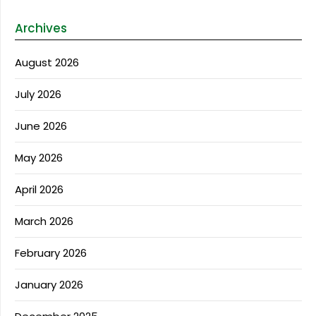
Archives
August 2026
July 2026
June 2026
May 2026
April 2026
March 2026
February 2026
January 2026