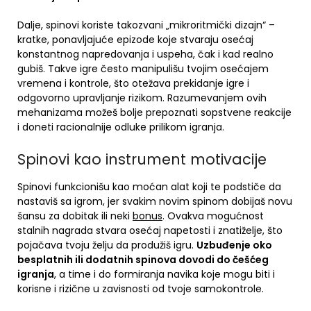
Dalje, spinovi koriste takozvani „mikroritmički dizajn“ –
kratke, ponavljajuće epizode koje stvaraju osećaj
konstantnog napredovanja i uspeha, čak i kad realno
gubiš. Takve igre često manipulišu tvojim osećajem
vremena i kontrole, što otežava prekidanje igre i
odgovorno upravljanje rizikom. Razumevanjem ovih
mehanizama možeš bolje prepoznati sopstvene reakcije
i doneti racionalnije odluke prilikom igranja.
Spinovi kao instrument motivacije
Spinovi funkcionišu kao moćan alat koji te podstiče da
nastaviš sa igrom, jer svakim novim spinom dobijaš novu
šansu za dobitak ili neki
bonus
. Ovakva mogućnost
stalnih nagrada stvara osećaj napetosti i znatiželje, što
pojačava tvoju želju da produžiš igru.
Uzbuđenje oko
besplatnih ili dodatnih spinova dovodi do češćeg
igranja
, a time i do formiranja navika koje mogu biti i
korisne i rizične u zavisnosti od tvoje samokontrole.