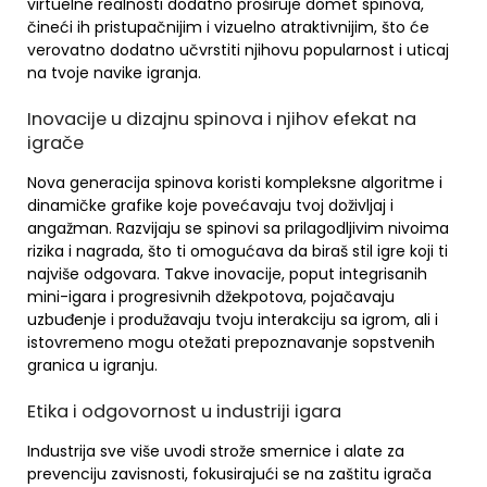
virtuelne realnosti dodatno proširuje domet spinova,
čineći ih pristupačnijim i vizuelno atraktivnijim, što će
verovatno dodatno učvrstiti njihovu popularnost i uticaj
na tvoje navike igranja.
Inovacije u dizajnu spinova i njihov efekat na
igrače
Nova generacija spinova koristi kompleksne algoritme i
dinamičke grafike koje povećavaju tvoj doživljaj i
angažman. Razvijaju se spinovi sa prilagodljivim nivoima
rizika i nagrada, što ti omogućava da biraš stil igre koji ti
najviše odgovara. Takve inovacije, poput integrisanih
mini-igara i progresivnih džekpotova, pojačavaju
uzbuđenje i produžavaju tvoju interakciju sa igrom, ali i
istovremeno mogu otežati prepoznavanje sopstvenih
granica u igranju.
Etika i odgovornost u industriji igara
Industrija sve više uvodi strože smernice i alate za
prevenciju zavisnosti, fokusirajući se na zaštitu igrača