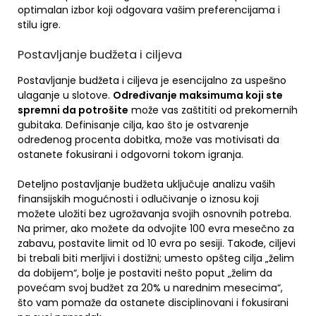
optimalan izbor koji odgovara vašim preferencijama i
stilu igre.
Postavljanje budžeta i ciljeva
Postavljanje budžeta i ciljeva je esencijalno za uspešno
ulaganje u slotove.
Određivanje maksimuma koji ste
spremni da potrošite
može vas zaštititi od prekomernih
gubitaka. Definisanje cilja, kao što je ostvarenje
određenog procenta dobitka, može vas motivisati da
ostanete fokusirani i odgovorni tokom igranja.
Deteljno postavljanje budžeta uključuje analizu vaših
finansijskih mogućnosti i odlučivanje o iznosu koji
možete uložiti bez ugrožavanja svojih osnovnih potreba.
Na primer, ako možete da odvojite 100 evra mesečno za
zabavu, postavite limit od 10 evra po sesiji. Takođe, ciljevi
bi trebali biti merljivi i dostižni; umesto opšteg cilja „želim
da dobijem“, bolje je postaviti nešto poput „želim da
povećam svoj budžet za 20% u narednim mesecima“,
što vam pomaže da ostanete disciplinovani i fokusirani