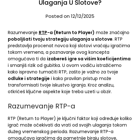
Ulaganja U Slotove?
Posted on 12/12/2025
Razumevanje
RTP
-a (Return to Player)
može značajno
poboljšati tvoju strategiju ulaganja u slotove
. RTP
predstavlja procenat novca koji slotovi vraćaju igračima
tokom vremena, a poznavanje ovog koncepta
omogućava ti da
izabereš igre sa višim koeficijentima
i smanjiš rizik od gubitka. U ovom vodiču istražićemo
kako ispravno tumačiti RTP, zašto je važno za tvoje
odluke i strategije
i kako pravilan pristup može
transformisati tvoje iskustvo igranja. Kroz analizu,
otkrićeš ključne aspekte koje treba uzeti u obzir.
Razumevanje RTP-a
RTP (Return to Player) je ključni faktor koji određuje koliko
igrač može očekivati da vrati od svojih ulaganja tokom
dužeg vremenskog perioda. Razumevanje RTP-a
omogućava igračima da pametnije biraju slotove,