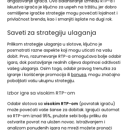
angažovanje igrača. Ovo balansiranje između RTP-a i
iskustva igrača je ključno za uspeh na tržištu, jer dobro
osmišljene igračke strategije mogu povećati lojalnost i
privlačnost brenda, kao i smanjiti isplate na dugi rok.
Saveti za strategiju ulaganja
Prilikom strategije ulaganja u slotove, ključno je
posmatrati razne aspekte koji mogu uticati na vašu
dobit. Prvo, razumevanje RTP-a omogućava bolje odabir
igara, dok postavljanje realnih ciljeva doprinosi održivosti
vašeg ulaganja. Osim toga, odabir pravog trenutka za
igranje i korišćenje promocija ili
bonusa
, mogu značajno
poboljšati vašu ukupnu strategiju.
Izbor igre sa visokim RTP-om
Odabir slotova sa
visokim RTP-om
(povratak igraču)
može povećati vaše šanse za dobitak. Igrajući automat
sa RTP-om iznad 95%, pružate sebi bolju priliku da
ostvarite povrat na uložen novac. Istraživanjem i
analizom ponuđenih igara na mreži možete pronaći