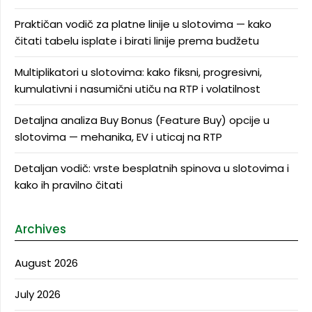
Praktičan vodič za platne linije u slotovima — kako
čitati tabelu isplate i birati linije prema budžetu
Multiplikatori u slotovima: kako fiksni, progresivni,
kumulativni i nasumični utiču na RTP i volatilnost
Detaljna analiza Buy Bonus (Feature Buy) opcije u
slotovima — mehanika, EV i uticaj na RTP
Detaljan vodič: vrste besplatnih spinova u slotovima i
kako ih pravilno čitati
Archives
August 2026
July 2026