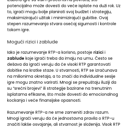
potencijalno može dovesti do veće isplate na duži rok. Uz
to, igrači mogu bolje planirati svoj budžet i strategiju,
maksimizirajući užitak i minimizirajući gubitke. Ovaj
stepen razumevanja stvara osećaj sigurnosti i kontrole
tokom igre.
Mogući rizici i zablude
Iako je razumevanje RTP-a korisno, postoje
rizici
i
zablude
koje igrači treba da imaju na umu. Često se
dešava da igrači veruju da će visoki RTP garantovati
dobitke na kratke staze. U stvarnosti, RTP se izračunava
na milionima okretaja, a to znači da individualne sesije
igre mogu znatno varirati. Mnogi se prepuštaju iluziji da
su “srećni brojevi” ili strategije bazirane na trenutnim
isplatama efikasne, što može dovesti do emocionalnog
kockanja i veće finansijske opasnosti.
Razumevanje RTP-a ne sme zameniti zdrav razum.
Mnogi igrači veruju da će jednostavna pravila o RTP-u
značiti lakše osvajanje, ali stvarnost je složenija. Visok RTP