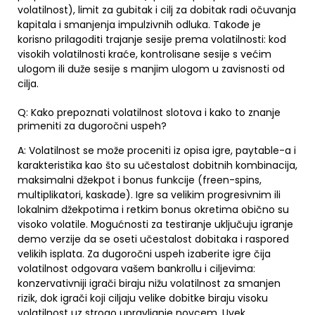
volatilnost), limit za gubitak i cilj za dobitak radi očuvanja
kapitala i smanjenja impulzivnih odluka. Takođe je
korisno prilagoditi trajanje sesije prema volatilnosti: kod
visokih volatilnosti kraće, kontrolisane sesije s većim
ulogom ili duže sesije s manjim ulogom u zavisnosti od
cilja.
Q: Kako prepoznati volatilnost slotova i kako to znanje
primeniti za dugoročni uspeh?
A: Volatilnost se može proceniti iz opisa igre, paytable-a i
karakteristika kao što su učestalost dobitnih kombinacija,
maksimalni džekpot i bonus funkcije (freen-spins,
multiplikatori, kaskade). Igre sa velikim progresivnim ili
lokalnim džekpotima i retkim bonus okretima obično su
visoko volatile. Mogućnosti za testiranje uključuju igranje
demo verzije da se oseti učestalost dobitaka i raspored
velikih isplata. Za dugoročni uspeh izaberite igre čija
volatilnost odgovara vašem bankrollu i ciljevima:
konzervativniji igrači biraju nižu volatilnost za smanjen
rizik, dok igrači koji ciljaju velike dobitke biraju visoku
volatilnost uz strogo upravljanje novcem. Uvek