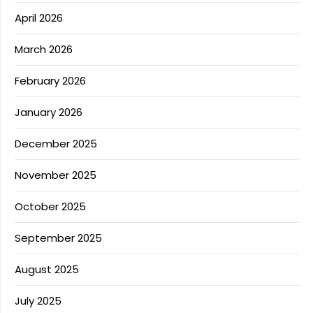
April 2026
March 2026
February 2026
January 2026
December 2025
November 2025
October 2025
September 2025
August 2025
July 2025