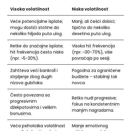
Visoka volatilnost
Niska volatilnost
Veće potencijalne isplate;
Manji, ali češći dobici;
mogu dostići stotine do
tipično do nekoliko
nekoliko hiljada puta ulog.
desetina puta ulog.
Retke do značajne isplate;
Visoka hit frekvencija
hit frekvencija često niska
(npr. ~30-70%), više
(npr. ~5-20%).
povraćaja po sesiji.
Zahtteva veći bankroll i
Pogodna za ograničene
strpljenje zbog dugih
budžete – stabilniji tok
nizova gubitaka.
novca.
Često povezana sa
Retko nudi progresive;
progresivnim
fokus na konzistentnim
džekpotovima i velikim
manjim nagradama.
bonusima.
Veća psihološka volatilnost
Manje emotivnog