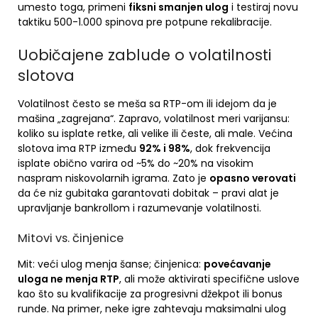
umesto toga, primeni
fiksni smanjen ulog
i testiraj novu
taktiku 500-1.000 spinova pre potpune rekalibracije.
Uobičajene zablude o volatilnosti
slotova
Volatilnost često se meša sa RTP-om ili idejom da je
mašina „zagrejana“. Zapravo, volatilnost meri varijansu:
koliko su isplate retke, ali velike ili česte, ali male. Većina
slotova ima RTP između
92% i 98%
, dok frekvencija
isplate obično varira od ~5% do ~20% na visokim
naspram niskovolarnih igrama. Zato je
opasno verovati
da će niz gubitaka garantovati dobitak – pravi alat je
upravljanje bankrollom i razumevanje volatilnosti.
Mitovi vs. činjenice
Mit: veći ulog menja šanse; činjenica:
povećavanje
uloga ne menja RTP
, ali može aktivirati specifične uslove
kao što su kvalifikacije za progresivni džekpot ili bonus
runde. Na primer, neke igre zahtevaju maksimalni ulog