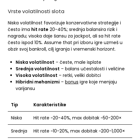
Vrste volatilnosti slota
Niska volatilnost favorizuje konzervativne strategije i
često ima
hit rate
20-40%; srednja balansira rizik i
nagradu; visoka daje šansu za jackpot, ali sa hit rate
često ispod 10%. Assume that pri izboru igre uzmeš u
obzir svoj bankroll, cilj igranja i vremenski horizont.
Niska volatilnost
– česte, male isplate
Srednja volatilnost
– balans učestalosti i veličine
Visoka volatilnost
– retki, veliki dobitci
Hibridni mehanizmi
–
bonus
igre koje menjaju
varijansu
Tip
Karakteristike
Niska
Hit rate ~20-40%, max dobitak ~50-200×
Srednja
Hit rate ~10-20%, max dobitak ~200-1,000×