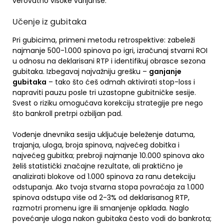
verovatno visoke varijanse.
Učenje iz gubitaka
Pri gubicima, primeni metodu retrospektive: zabeleži
najmanje 500-1.000 spinova po igri, izračunaj stvarni ROI
u odnosu na deklarisani RTP i identifikuj obrasce sezona
gubitaka. Izbegavaj najvažniju grešku –
ganjanje
gubitaka
– tako što ćeš odmah aktivirati stop-loss i
napraviti pauzu posle tri uzastopne gubitničke sesije.
Svest o riziku omogućava korekciju strategije pre nego
što bankroll pretrpi ozbiljan pad.
Vođenje dnevnika sesija uključuje beleženje datuma,
trajanja, uloga, broja spinova, najvećeg dobitka i
najvećeg gubitka; prebroji najmanje 10.000 spinova ako
želiš statistički značajne rezultate, ali praktično je
analizirati blokove od 1.000 spinova za ranu detekciju
odstupanja. Ako tvoja stvarna stopa povraćaja za 1.000
spinova odstupa više od 2-3% od deklarisanog RTP,
razmotri promenu igre ili smanjenje opklada. Naglo
povećanje uloga nakon gubitaka često vodi do bankrota;