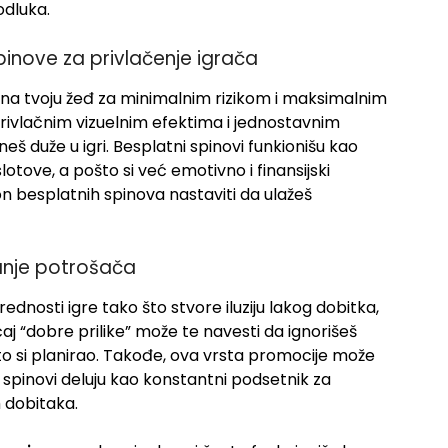
odluka.
pinove za privlačenje igrača
 na tvoju žeđ za minimalnim rizikom i maksimalnim
ivlačnim vizuelnim efektima i jednostavnim
eš duže u igri. Besplatni spinovi funkionišu kao
tove, a pošto si već emotivno i finansijski
n besplatnih spinova nastaviti da ulažeš
anje potrošača
rednosti igre tako što stvore iluziju lakog dobitka,
aj “dobre prilike” može te navesti da ignorišeš
što si planirao. Takođe, ova vrsta promocije može
ni spinovi deluju kao konstantni podsetnik za
h dobitaka.