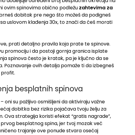
zino dodeljuje određeni broj besplatnih okretaja na
eni ovim spinovima obično podležu
zahtevima za
 obrneš dobitak pre nego što možeš da podigneš
sa uslovom klađenja 30x, to znači da ćeš morati
e, prati detaljno pravila koja prate te spinove.
ovu promociju i da postoji gornja granica isplate
ja spinova često je kratak, pa je ključno da se
ena. Poznavanje ovih detalja pomaže ti da izbegneš
profit.
šćenja besplatnih spinova
 oni su pažljivo osmišljeni da aktiviraju važne
ećaj dobitka bez rizika pojačava tvoju želju za
va strategija koristi efekat “gratis nagrade”,
n prvog besplatnog spina, jer tvoj mozak već
aničeno trajanje ove ponude stvara osećaj