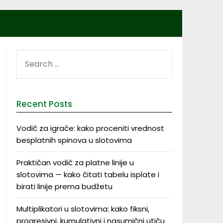
SEARCH
FOR:
Recent Posts
Vodič za igrače: kako proceniti vrednost
besplatnih spinova u slotovima
Praktičan vodič za platne linije u
slotovima — kako čitati tabelu isplate i
birati linije prema budžetu
Multiplikatori u slotovima: kako fiksni,
progresivni, kumulativni i nasumični utiču