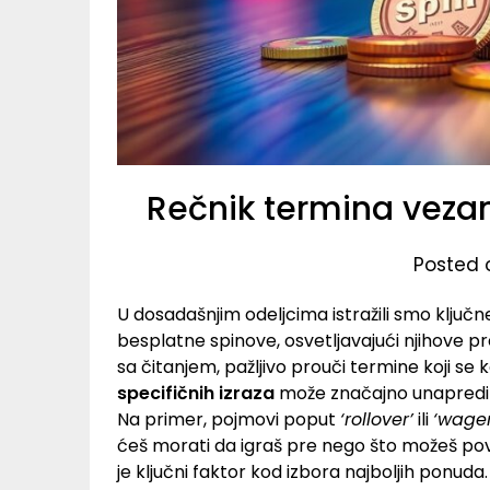
Rečnik termina vezan
Posted 
U dosadašnjim odeljcima istražili smo ključn
besplatne spinove, osvetljavajući njihove pr
sa čitanjem, pažljivo prouči termine koji se ko
specifičnih izraza
može značajno unaprediti
Na primer, pojmovi poput
‘rollover’
ili
‘wager
ćeš morati da igraš pre nego što možeš po
je ključni faktor kod izbora najboljih ponuda.