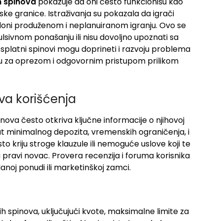
h spinova
pokazuje da oni često funkcionišu kao
ijske granice. Istraživanja su pokazala da igrači
loni produženom i neplanuiranom igranju. Ovo se
ulsivnom ponašanju ili nisu dovoljno upoznati sa
esplatni spinovi mogu doprineti i razvoju problema
bu za oprezom i odgovornim pristupom prilikom
lova korišćenja
inova često otkriva ključne informacije o njihovoj
ut minimalnog depozita, vremenskih ograničenja, i
to kriju stroge klauzule ili nemoguće uslove koji te
 pravi novac. Provera recenzija i foruma korisnika
anoj ponudi ili marketinškoj zamci.
ih spinova, uključujući kvote, maksimalne limite za