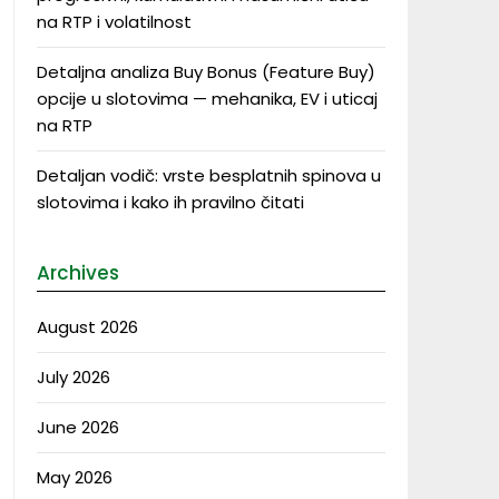
na RTP i volatilnost
Detaljna analiza Buy Bonus (Feature Buy)
opcije u slotovima — mehanika, EV i uticaj
na RTP
Detaljan vodič: vrste besplatnih spinova u
slotovima i kako ih pravilno čitati
Archives
August 2026
July 2026
June 2026
May 2026