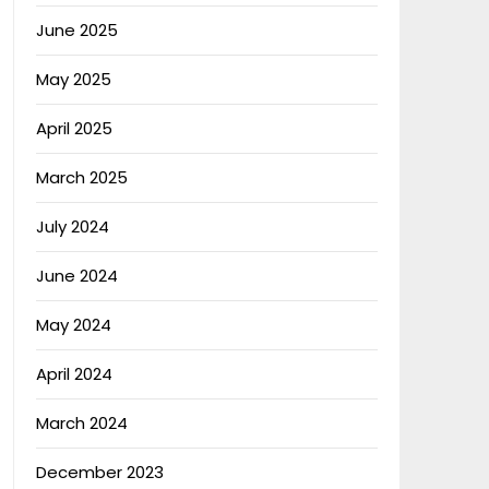
June 2025
May 2025
April 2025
March 2025
July 2024
June 2024
May 2024
April 2024
March 2024
December 2023