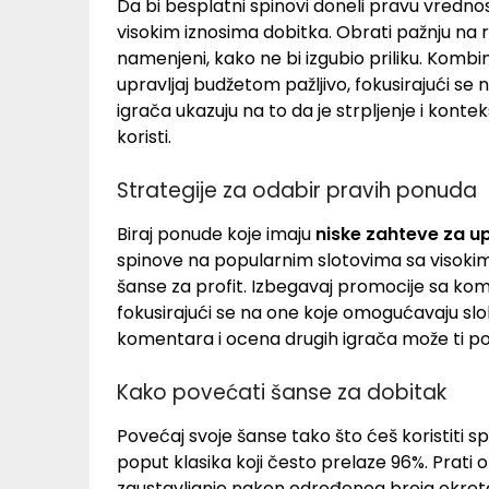
Da bi besplatni spinovi doneli pravu vredno
visokim iznosima dobitka. Obrati pažnju na ro
namenjeni, kako ne bi izgubio priliku. Kombi
upravljaj budžetom pažljivo, fokusirajući se 
igrača ukazuju na to da je strpljenje i kont
koristi.
Strategije za odabir pravih ponuda
Biraj ponude koje imaju
niske zahteve za up
spinove na popularnim slotovima sa visoki
šanse za profit. Izbegavaj promocije sa ko
fokusirajući se na one koje omogućavaju slo
komentara i ocena drugih igrača može ti pom
Kako povećati šanse za dobitak
Povećaj svoje šanse tako što ćeš koristiti 
poput klasika koji često prelaze 96%. Prati
zaustavljanje nakon određenog broja okretaja