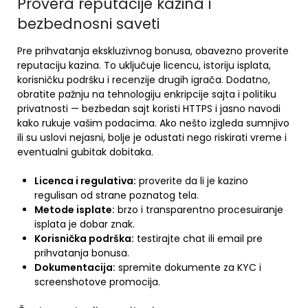
Provera reputacije kazina i
bezbednosni saveti
Pre prihvatanja ekskluzivnog bonusa, obavezno proverite
reputaciju kazina. To uključuje licencu, istoriju isplata,
korisničku podršku i recenzije drugih igrača. Dodatno,
obratite pažnju na tehnologiju enkripcije sajta i politiku
privatnosti — bezbedan sajt koristi HTTPS i jasno navodi
kako rukuje vašim podacima. Ako nešto izgleda sumnjivo
ili su uslovi nejasni, bolje je odustati nego riskirati vreme i
eventualni gubitak dobitaka.
Licenca i regulativa:
proverite da li je kazino
regulisan od strane poznatog tela.
Metode isplate:
brzo i transparentno procesuiranje
isplata je dobar znak.
Korisnička podrška:
testirajte chat ili email pre
prihvatanja bonusa.
Dokumentacija:
spremite dokumente za KYC i
screenshotove promocija.