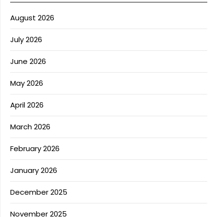
August 2026
July 2026
June 2026
May 2026
April 2026
March 2026
February 2026
January 2026
December 2025
November 2025