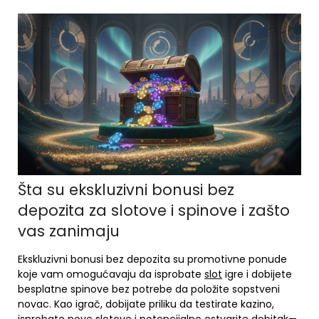
Šta su ekskluzivni bonusi bez
depozita za slotove i spinove i zašto
vas zanimaju
Ekskluzivni bonusi bez depozita su promotivne ponude
koje vam omogućavaju da isprobate
slot
igre i dobijete
besplatne spinove bez potrebe da položite sopstveni
novac. Kao igrač, dobijate priliku da testirate kazino,