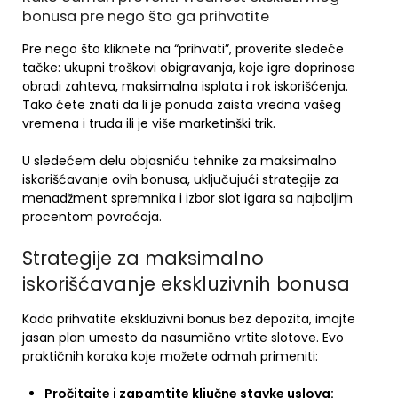
bonusa pre nego što ga prihvatite
Pre nego što kliknete na “prihvati”, proverite sledeće
tačke: ukupni troškovi obigravanja, koje igre doprinose
obradi zahteva, maksimalna isplata i rok iskorišćenja.
Tako ćete znati da li je ponuda zaista vredna vašeg
vremena i truda ili je više marketinški trik.
U sledećem delu objasniću tehnike za maksimalno
iskorišćavanje ovih bonusa, uključujući strategije za
menadžment spremnika i izbor slot igara sa najboljim
procentom povraćaja.
Strategije za maksimalno
iskorišćavanje ekskluzivnih bonusa
Kada prihvatite ekskluzivni bonus bez depozita, imajte
jasan plan umesto da nasumično vrtite slotove. Evo
praktičnih koraka koje možete odmah primeniti:
Pročitajte i zapamtite ključne stavke uslova: