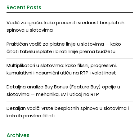
Recent Posts
Vodič za igrače: kako proceniti vrednost besplatnih
spinova u slotovima
Praktičan vodič za platne linije u slotovima — kako
čitati tabelu isplate i birati linije prema budžetu
Multiplikatori u slotovima: kako fiksni, progresivni,
kumulativni i nasumični utiču na RTP i volatilnost
Detaljna analiza Buy Bonus (Feature Buy) opcije u
slotovima — mehanika, EV i uticaj na RTP
Detaljan vodič: vrste besplatnih spinova u slotovima i
kako ih pravilno čitati
Archives