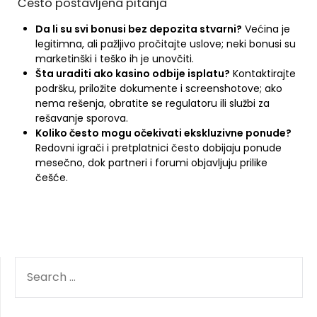
Često postavljena pitanja
Da li su svi bonusi bez depozita stvarni?
Većina je
legitimna, ali pažljivo pročitajte uslove; neki bonusi su
marketinški i teško ih je unovčiti.
Šta uraditi ako kasino odbije isplatu?
Kontaktirajte
podršku, priložite dokumente i screenshotove; ako
nema rešenja, obratite se regulatoru ili službi za
rešavanje sporova.
Koliko često mogu očekivati ekskluzivne ponude?
Redovni igrači i pretplatnici često dobijaju ponude
mesečno, dok partneri i forumi objavljuju prilike
češće.
SEARCH
FOR: