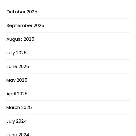
October 2025
September 2025
August 2025
July 2025
June 2025
May 2025
April 2025
March 2025
July 2024
June 2024