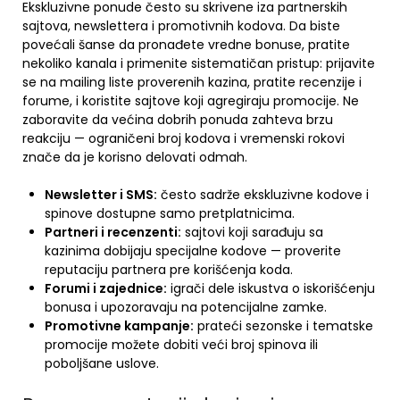
Ekskluzivne ponude često su skrivene iza partnerskih
sajtova, newslettera i promotivnih kodova. Da biste
povećali šanse da pronađete vredne bonuse, pratite
nekoliko kanala i primenite sistematičan pristup: prijavite
se na mailing liste proverenih kazina, pratite recenzije i
forume, i koristite sajtove koji agregiraju promocije. Ne
zaboravite da većina dobrih ponuda zahteva brzu
reakciju — ograničeni broj kodova i vremenski rokovi
znače da je korisno delovati odmah.
Newsletter i SMS:
često sadrže ekskluzivne kodove i
spinove dostupne samo pretplatnicima.
Partneri i recenzenti:
sajtovi koji sarađuju sa
kazinima dobijaju specijalne kodove — proverite
reputaciju partnera pre korišćenja koda.
Forumi i zajednice:
igrači dele iskustva o iskorišćenju
bonusa i upozoravaju na potencijalne zamke.
Promotivne kampanje:
prateći sezonske i tematske
promocije možete dobiti veći broj spinova ili
poboljšane uslove.