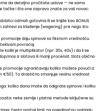
vreme da detaljno pročitate uslove — ne samo
će tačke i šta one zapravo znače za vaš novac:
u dobitci odmah gotovina ili se knjiže kao BONUS
ti zahtevi za klađenje (wagering) pre nego što
e promocije daju spinove sa fiksnom vrednošću
očekivani povraćaj.
koliki je multiplikator (npr. 30x, 40x) i da li se
prinos iz slotova ili manji procenat. Slots obično
 promocije ograničavaju koliko možete povući iz
m €50). To drastično smanjuje realnu vrednost
nga: koliko dana imate da odigrate spinove i koliko
pozita: neke zemlje i platne metode isključene su
ga: često postoji limit na pojedinačnu opkladu