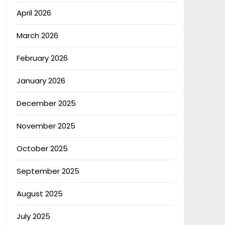
April 2026
March 2026
February 2026
January 2026
December 2025
November 2025
October 2025
September 2025
August 2025
July 2025