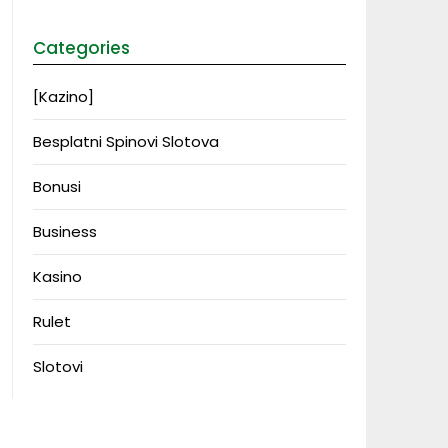
Categories
[Kazino]
Besplatni Spinovi Slotova
Bonusi
Business
Kasino
Rulet
Slotovi