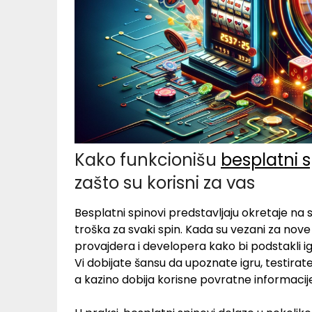
Kako funkcionišu
besplatni s
zašto su korisni za vas
Besplatni spinovi predstavljaju okretaje na
troška za svaki spin. Kada su vezani za nove
provajdera i developera kako bi podstakli ig
Vi dobijate šansu da upoznate igru, testirate
a kazino dobija korisne povratne informacij