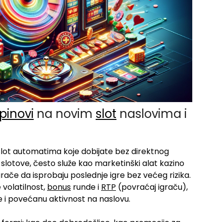
pinovi
na novim
slot
naslovima i
 slot automatima koje dobijate bez direktnog
 slotove, često služe kao marketinški alat kazino
rače da isprobaju poslednje igre bez većeg rizika.
 volatilnost,
bonus
runde i
RTP
(povraćaj igraču),
e i povećanu aktivnost na naslovu.