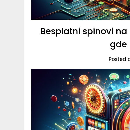
Besplatni spinovi na
gde i
Posted 