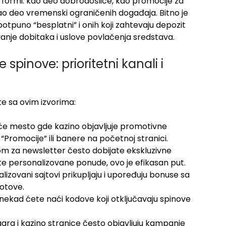
o formi: kao deo dobrodošlice, kao promocije za
ili kao deo vremenski ograničenih događaja. Bitno je
 potpuno “besplatni” i onih koji zahtevaju depozit
vanje dobitaka i uslove povlačenja sredstava.
spinove: prioritetni kanali i
e sa ovim izvorima:
e mesto gde kazino objavljuje promotivne
 “Promocije” ili banere na početnoj stranici.
m za newsletter često dobijate ekskluzivne
lite personalizovane ponude, ovo je efikasan put.
lizovani sajtovi prikupljaju i upoređuju bonuse sa
lotove.
ekad ćete naći kodove koji otključavaju spinove
ara i kazino stranice često objavljuju kampanje