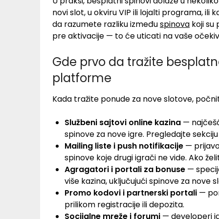
U praksi, besplatni spinovi dolaze u nekolik
novi slot, u okviru VIP ili lojalti programa, 
da razumete razliku između
spinova
koji su
pre aktivacije — to će uticati na vaše očeki
Gde prvo da tražite besplatne 
platforme
Kada tražite ponude za nove slotove, počnit
Službeni sajtovi online kazina
— najčešć
spinove za nove igre. Pregledajte sekciju
Mailing liste i push notifikacije
— prijavo
spinove koje drugi igrači ne vide. Ako že
Agragatori i portali za bonuse
— specija
više kazina, uključujući spinove za nove s
Promo kodovi i partnerski portali
— pon
prilikom registracije ili depozita.
Socijalne mreže i forumi
— developeri ig