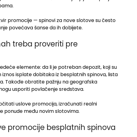
upama.
kvir promocije — spinovi za nove slotove su često
ovanje povećava šanse da ih dobijete.
ah treba proveriti pre
edeće elemente: da li je potreban depozit, koji su
znos isplate dobitaka iz besplatnih spinova, lista
enja. Takođe obratite pažnju na geografska
mogu usporiti povlačenje sredstava.
itati uslove promocija, izračunati realni
nije ponude među novim slotovima.
ove promocije besplatnih spinova