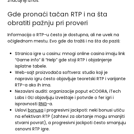
značajniji iznos.
Gde pronaći tačan RTP i na šta
obratiti pažnju pri proveri
Informacija o RTP-u često je dostupna, ali ne uvek na
očiglednom mestu. Evo gde da tražiš i na šta da paziš:
Stranica igre u casinu: mnogi online casina imaju link
“Game info” ili “Help” gde stoji RTP i objašnjenje
isplatne tabele.
Web-sajt proizvođača softvera: studio koji je
napravio igru često objavljuje teoretski RTP i varijante
RTP-a ako ih ima.
Nezavisni auditi: organizacije poput eCOGRA, iTech
Labs i GLI objavljuju izveštaje i potvrde o fer igri i
ispravnosti
RNG
-a.
Uslovi
bonusa
i progresivni jackpoti: neki bonusi utiču
na efektivan RTP (zahtevi za obrtanje mogu smanjiti
stvarni povrat), a progresivni jackpoti često smanjuju
osnovni RTP igre.