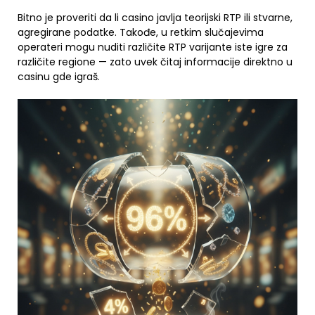
Bitno je proveriti da li casino javlja teorijski RTP ili stvarne,
agregirane podatke. Takođe, u retkim slučajevima
operateri mogu nuditi različite RTP varijante iste igre za
različite regione — zato uvek čitaj informacije direktno u
casinu gde igraš.