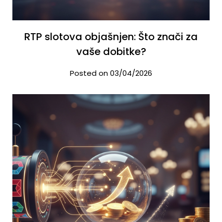
RTP slotova objašnjen: Što znači za
vaše dobitke?
Posted on 03/04/2026