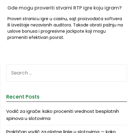
Gde mogu proveriti stvarni RTP igre koju igram?
Proveri stranicu igre u casinu, sajt proizvođača softvera
ili izveštaje nezavisnih auditora. Takođe obrati pažnju na
uslove bonusa i progresivne jackpote koji mogu
promeniti efektivan povrat.
SEARCH
FOR:
Recent Posts
Vodič za igrače: kako proceniti vrednost besplatnih
spinova u slotovima
Praktičan vodič za platne linije u slotovima — kako