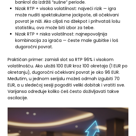
bankrol da izdržiš “sušne” periode.
Nizak RTP + visoka volatilnost: najveći rizik — igra
može nuditi spektakularne jackpote, ali očekivani
povrat je niži. Ako ciljaš na džekpot i prihvataš lošu
statistiku, ovo može biti izbor za tebe.
Nizak RTP + niska volatilnost: najnepovoljnija
kombinacija za igrača — česte male gubitke i loš
dugoročni povrat.
Praktičan primer: zamisli slot sa RTP 96% i visokom
volatilnošću. Ako uložiš 100 EUR kroz 100 okretaja (1 EUR po
okretanju), dugoročni očekivani povrat je oko 96 EUR.
Međutim, u jednom serijalu možeš odmah izgubiti 70
EUR, a u sledećoj sesiji pogoditi veliki dobitak i vratiti sve.
Varijansa određuje koliko ćeš često doživljavati takve
oscilacije.