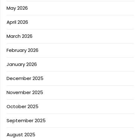
May 2026
April 2026
March 2026
February 2026
January 2026
December 2025
November 2025
October 2025
September 2025
August 2025