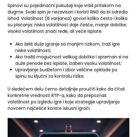
Spinovi su pojedinačni pokušaji koje vršiš pritiskom na
dugme. Svaki spin je nezavisan i koristi RNG da bi odredio
ishod. Volatilnost (ili varijansa) govori koliko često i kolika
su plaćanja: niska volatilnost daje češće, manje dobitke;
visoka volatilnost znači ređe, ali veće isplate.
Ako želiš duže igranje sa manjim rizikom, traži igre
niske volatilnosti;
Ako tražiš mogućnost velikog dobitka i spreman si na
duže periode bez isplate, izaberi visoku volatilnost;
Upravljanje budžetom i izbor veličine opklade po
spinu su ključni za kontrolu rizika.
U sledećem delu ćemo detaljnije proučiti kako da čitaš
konkretne vrednosti RTP-a, kako da prepoznaš
volatilnost po izgledu igre i koje strategije upravljanja
novcem najčešće koriste iskusni igrači.