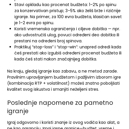
Stavi opkladu kao procenat budžeta: 1–2% po spinu
za konzervativan pristup; 3–5% ako želiš brže i rizičnije
igranje. Na primer, za 100 evra budžeta, klasičan savet
je 1–2 evra po spinu.
Koristi vremenska ograničenja i ciljeve dobitka — npr.
ako udvostručiš ulog, povuci određeni deo dobitka ili
prestani na određeni broj spinova.
Praktikuj “stop-loss” i “stop-win”: unapred odredi kada
ćeš prestati ako izgubiš određeni procenat budžeta ili
kada ćeš stati nakon značajnijeg dobitka.
Na kraju, gledaj igranje kao zabavu, a ne metod zarade.
Pravilnim upravljanjem budžetom i pažljivim izborom igre
(kombinacija RTP + volatilnost) možeš znatno poboljšati
kvalitet svog iskustva i smanjiti neželjeni stres.
Poslednje napomene za pametno
igranje
Igraj odgovorno i koristi znanje iz ovog vodiča kao alat, a
ne kao garanciju. Imaj jasne granice—budžet, vreme i