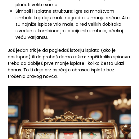
plaćati velike sume.
Simboli i isplatne strukture: igre sa mnoštvom
simbola koji daju male nagrade su manje rizične. Ako
su najniže isplate vrlo male, a red velikih dobitaka
izveden iz kombinacija specijalnih simbola, očekuj
veću varijansu.
Još jedan trik je da pogledaš istoriju isplata (ako je
dostupna) ili da probaš demo režim: zapiši koliko spinova
treba da dobiješ prve manje isplate i koliko često ulazi
bonus. To ti daje brz osećaj o obrascu isplate bez
trošenja pravog novca.