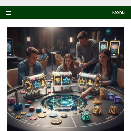
Skip
to
Menu
content