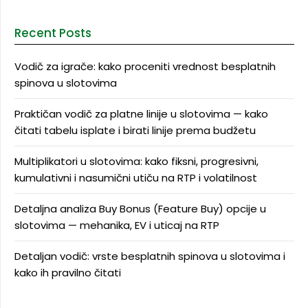
Recent Posts
Vodič za igrače: kako proceniti vrednost besplatnih
spinova u slotovima
Praktičan vodič za platne linije u slotovima — kako
čitati tabelu isplate i birati linije prema budžetu
Multiplikatori u slotovima: kako fiksni, progresivni,
kumulativni i nasumični utiču na RTP i volatilnost
Detaljna analiza Buy Bonus (Feature Buy) opcije u
slotovima — mehanika, EV i uticaj na RTP
Detaljan vodič: vrste besplatnih spinova u slotovima i
kako ih pravilno čitati