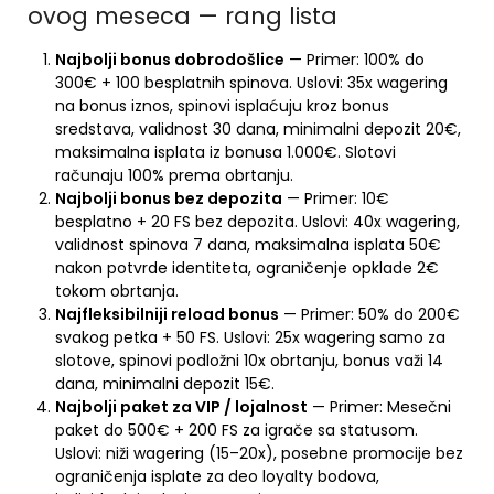
ovog meseca — rang lista
Najbolji bonus dobrodošlice
— Primer: 100% do
300€ + 100 besplatnih spinova. Uslovi: 35x wagering
na bonus iznos, spinovi isplaćuju kroz bonus
sredstava, validnost 30 dana, minimalni depozit 20€,
maksimalna isplata iz bonusa 1.000€. Slotovi
računaju 100% prema obrtanju.
Najbolji bonus bez depozita
— Primer: 10€
besplatno + 20 FS bez depozita. Uslovi: 40x wagering,
validnost spinova 7 dana, maksimalna isplata 50€
nakon potvrde identiteta, ograničenje opklade 2€
tokom obrtanja.
Najfleksibilniji reload bonus
— Primer: 50% do 200€
svakog petka + 50 FS. Uslovi: 25x wagering samo za
slotove, spinovi podložni 10x obrtanju, bonus važi 14
dana, minimalni depozit 15€.
Najbolji paket za VIP / lojalnost
— Primer: Mesečni
paket do 500€ + 200 FS za igrače sa statusom.
Uslovi: niži wagering (15–20x), posebne promocije bez
ograničenja isplate za deo loyalty bodova,