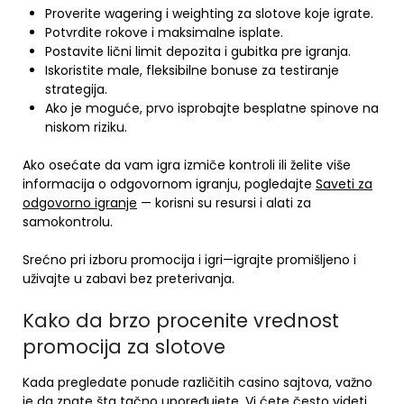
Proverite wagering i weighting za slotove koje igrate.
Potvrdite rokove i maksimalne isplate.
Postavite lični limit depozita i gubitka pre igranja.
Iskoristite male, fleksibilne bonuse za testiranje
strategija.
Ako je moguće, prvo isprobajte besplatne spinove na
niskom riziku.
Ako osećate da vam igra izmiče kontroli ili želite više
informacija o odgovornom igranju, pogledajte
Saveti za
odgovorno igranje
— korisni su resursi i alati za
samokontrolu.
Srećno pri izboru promocija i igri—igrajte promišljeno i
uživajte u zabavi bez preterivanja.
Kako da brzo procenite vrednost
promocija za slotove
Kada pregledate ponude različitih casino sajtova, važno
je da znate šta tačno upoređujete. Vi ćete često videti