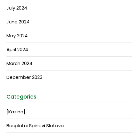
July 2024
June 2024
May 2024
April 2024
March 2024
December 2023
Categories
[Kazino]
Besplatni Spinovi Slotova