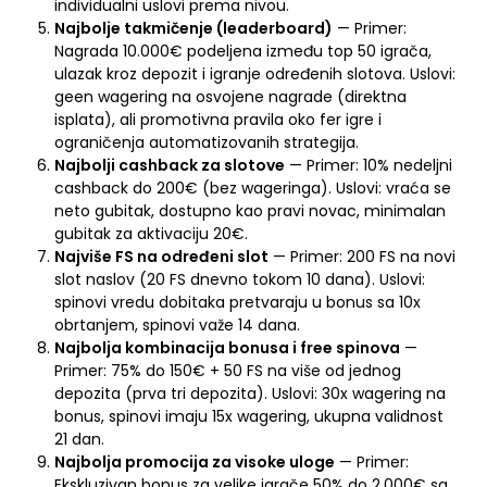
individualni uslovi prema nivou.
Najbolje takmičenje (leaderboard)
— Primer:
Nagrada 10.000€ podeljena između top 50 igrača,
ulazak kroz depozit i igranje određenih slotova. Uslovi:
geen wagering na osvojene nagrade (direktna
isplata), ali promotivna pravila oko fer igre i
ograničenja automatizovanih strategija.
Najbolji cashback za slotove
— Primer: 10% nedeljni
cashback do 200€ (bez wageringa). Uslovi: vraća se
neto gubitak, dostupno kao pravi novac, minimalan
gubitak za aktivaciju 20€.
Najviše FS na određeni slot
— Primer: 200 FS na novi
slot naslov (20 FS dnevno tokom 10 dana). Uslovi:
spinovi vredu dobitaka pretvaraju u bonus sa 10x
obrtanjem, spinovi važe 14 dana.
Najbolja kombinacija bonusa i free spinova
—
Primer: 75% do 150€ + 50 FS na više od jednog
depozita (prva tri depozita). Uslovi: 30x wagering na
bonus, spinovi imaju 15x wagering, ukupna validnost
21 dan.
Najbolja promocija za visoke uloge
— Primer:
Ekskluzivan bonus za velike igrače 50% do 2.000€ sa