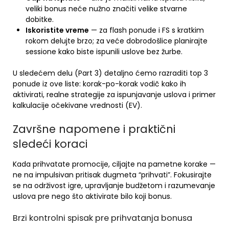
veliki bonus neće nužno značiti velike stvarne
dobitke.
Iskoristite vreme
— za flash ponude i FS s kratkim
rokom delujte brzo; za veće dobrodošlice planirajte
sessione kako biste ispunili uslove bez žurbe.
U sledećem delu (Part 3) detaljno ćemo razraditi top 3
ponude iz ove liste: korak-po-korak vodič kako ih
aktivirati, realne strategije za ispunjavanje uslova i primer
kalkulacije očekivane vrednosti (EV).
Završne napomene i praktični
sledeći koraci
Kada prihvatate promocije, ciljajte na pametne korake —
ne na impulsivan pritisak dugmeta “prihvati”. Fokusirajte
se na održivost igre, upravljanje budžetom i razumevanje
uslova pre nego što aktivirate bilo koji bonus.
Brzi kontrolni spisak pre prihvatanja bonusa