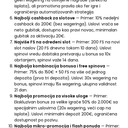
geen wagering na osvojene nagrade (direktna
isplata), ali promotivna pravila oko fer igre i
ograničenja automatizovanih strategija.
Najbolji cashback za slotove
— Primer: 10% nedeljni
cashback do 200€ (bez wageringa). Uslovi: vraća se
neto gubitak, dostupno kao pravi novac, minimalan
gubitak za aktivaciju 20€.
Najviše FS na određeni slot
— Primer: 200 FS na novi
slot naslov (20 FS dnevno tokom 10 dana). Uslovi:
spinovi vredu dobitaka pretvaraju u bonus sa 10x
obrtanjem, spinovi važe 14 dana.
Najbolja kombinacija bonusa i free spinova
—
Primer: 75% do 150€ + 50 FS na više od jednog
depozita (prva tri depozita). Uslovi: 30x wagering na
bonus, spinovi imaju 15x wagering, ukupna validnost
21 dan.
Najbolja promocija za visoke uloge
— Primer:
Ekskluzivan bonus za velike igrače 50% do 2.000€ sa
specijalnim uslovima (20x wagering, veći cap na
isplate). Uslovi: minimalni depozit 200€, ograničena
dostupnost po pozivu.
Najbolja mikro-promocija i flash ponuda
— Primer: