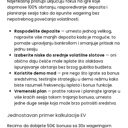
Najefikasniji pristupi uključuju fokus na igre koje
doprinose 100% obrtanju, raspoređivanje depozita i
planiranje sesija tako da ispunite wagering bez
nepotrebnog povećanja volatilnosti.
Raspodelite depozite
— umesto jednog velikog,
napravite više manjih depozita kada je moguće; to
pomaže upravljanju bankrollom i smanjuje pritisak na
jednu sesiju.
Izaberite niske do srednje volatilne slotove
— oni
obično daju češće male isplate što olakšava
ispunjavanje obrtanja bez brzog gubitka budžeta.
Koristite demo mod
— pre nego što igrate sa bonus
sredstvima, testirajte strategiju u demo režimu kako
biste razumeli frekvenciju isplata i bonus funkcije.
Vremenski plan
— pratite rokove i planirajte igranje u
više kraćih sesija tokom trajanja bonusa, umesto
jedne duge sesije koja može brzo potrošiti sredstva.
Jednostavan primer kalkulacije EV
Recimo da dobijete 50€ bonusa sa 30x wageringom