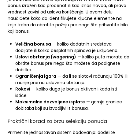
bonus izražen kao procenat ili kao iznos novca, ali prava
vrednost zavisi od uslova korišćenja. U ovom delu
naučićete kako da identifikujete ključne elemente na
koje treba da obratite pažnju pre nego što prihvatite bilo
koji bonus.
Veličina bonusa
— koliko dodatnih sredstava
dobijate ili koliko besplatnih spinova je uključeno.
Uslovi obrtanja (wagering)
— koliko puta morate da
obrtite bonus pre nego što možete da podignete
dobitke.
Ograničenja igara
— da li se slotovi računaju 100% ili
manje prema uslovima obrtanja.
Rokovi
— koliko dugo je bonus aktivan i kada isti
ističe.
Maksimalne dozvoljene isplate
— gornje granice
dobitaka koji su izvodljivi iz bonusa.
Praktični koraci za brzu selekciju ponuda
Primenite jednostavan sistem bodovanja: dodelite