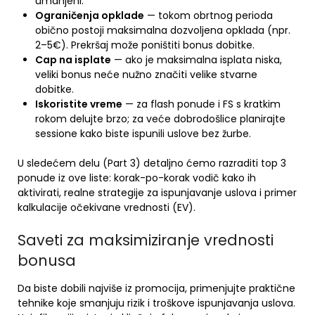
umanjeni.
Ograničenja opklade
— tokom obrtnog perioda
obično postoji maksimalna dozvoljena opklada (npr.
2–5€). Prekršaj može poništiti bonus dobitke.
Cap na isplate
— ako je maksimalna isplata niska,
veliki bonus neće nužno značiti velike stvarne
dobitke.
Iskoristite vreme
— za flash ponude i FS s kratkim
rokom delujte brzo; za veće dobrodošlice planirajte
sessione kako biste ispunili uslove bez žurbe.
U sledećem delu (Part 3) detaljno ćemo razraditi top 3
ponude iz ove liste: korak-po-korak vodič kako ih
aktivirati, realne strategije za ispunjavanje uslova i primer
kalkulacije očekivane vrednosti (EV).
Saveti za maksimiziranje vrednosti
bonusa
Da biste dobili najviše iz promocija, primenjujte praktične
tehnike koje smanjuju rizik i troškove ispunjavanja uslova.