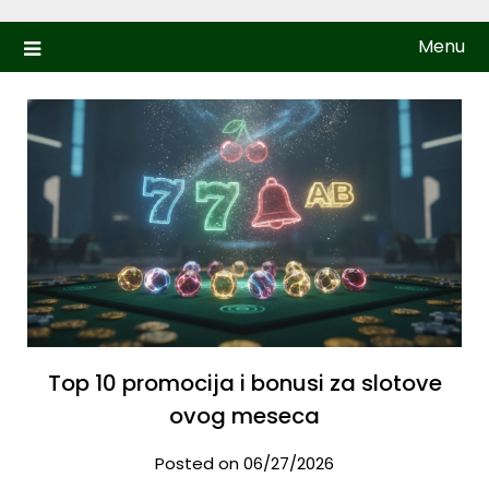
Skip
to
Menu
content
Top 10 promocija i bonusi za slotove
ovog meseca
Posted on 06/27/2026