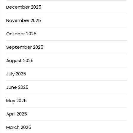
December 2025
November 2025
October 2025
September 2025
August 2025
July 2025
June 2025
May 2025
April 2025
March 2025