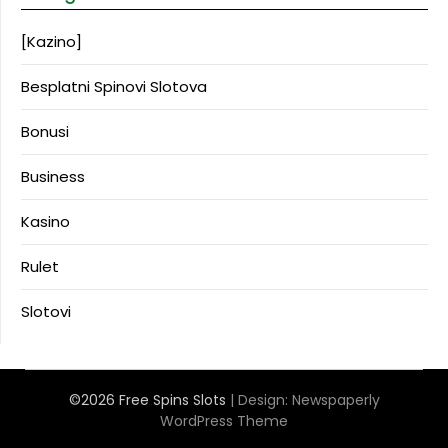
[Kazino]
Besplatni Spinovi Slotova
Bonusi
Business
Kasino
Rulet
Slotovi
©2026 Free Spins Slots
| Design:
Newspaperly
WordPress Theme