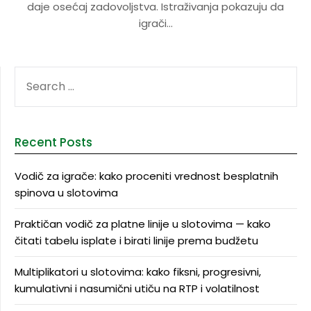
daje osećaj zadovoljstva. Istraživanja pokazuju da
igrači…
SEARCH
FOR:
Recent Posts
Vodič za igrače: kako proceniti vrednost besplatnih
spinova u slotovima
Praktičan vodič za platne linije u slotovima — kako
čitati tabelu isplate i birati linije prema budžetu
Multiplikatori u slotovima: kako fiksni, progresivni,
kumulativni i nasumični utiču na RTP i volatilnost