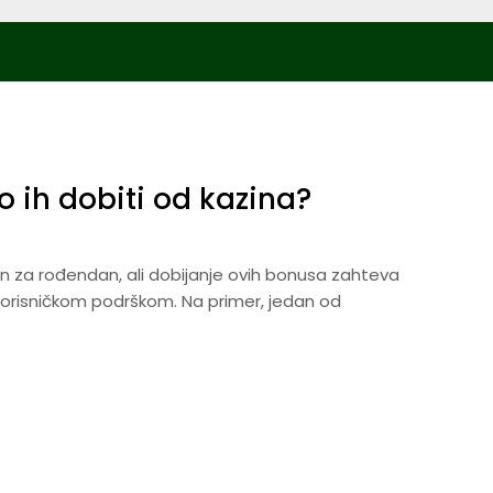
 ih dobiti od kazina?
n za rođendan, ali dobijanje ovih bonusa zahteva
korisničkom podrškom. Na primer, jedan od