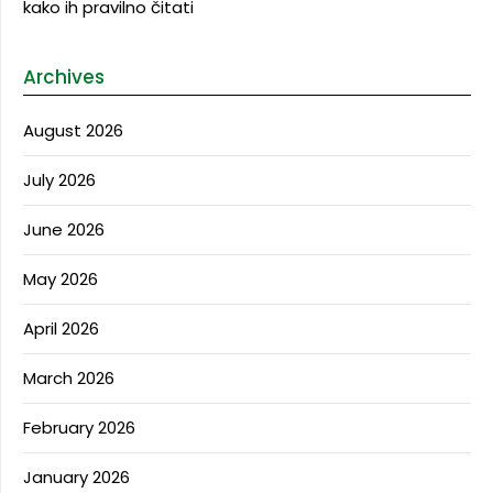
kako ih pravilno čitati
Archives
August 2026
July 2026
June 2026
May 2026
April 2026
March 2026
February 2026
January 2026