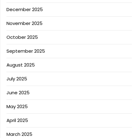
December 2025
November 2025
October 2025
September 2025
August 2025
July 2025
June 2025
May 2025
April 2025
March 2025