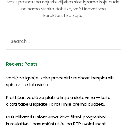
vas upoznati sa najuzbudljivijim slot igrama koje nude
ne samo visoke dobitke, već i inovativne
karakteristike koje…
SEARCH
FOR:
Recent Posts
Vodič za igrače: kako proceniti vrednost besplatnih
spinova u slotovima
Praktičan vodič za platne linije u slotovima — kako
čitati tabelu isplate i birati linije prema budžetu
Multiplikatori u slotovima: kako fiksni, progresivni,
kumulativni i nasumični utiču na RTP i volatilnost