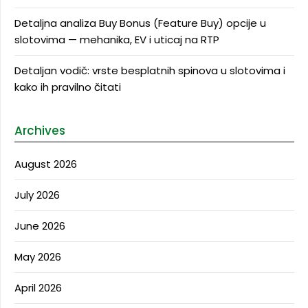
Detaljna analiza Buy Bonus (Feature Buy) opcije u
slotovima — mehanika, EV i uticaj na RTP
Detaljan vodič: vrste besplatnih spinova u slotovima i
kako ih pravilno čitati
Archives
August 2026
July 2026
June 2026
May 2026
April 2026