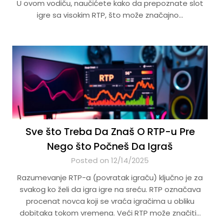
U ovom vodiču, naučićete kako da prepoznate slot
igre sa visokim RTP, što može značajno…
Sve što Treba Da Znaš O RTP-u Pre
Nego što Počneš Da Igraš
Posted on 12/14/2025
Razumevanje RTP-a (povratak igraču) ključno je za
svakog ko želi da igra igre na sreću. RTP označava
procenat novca koji se vraća igračima u obliku
dobitaka tokom vremena. Veći RTP može značiti…