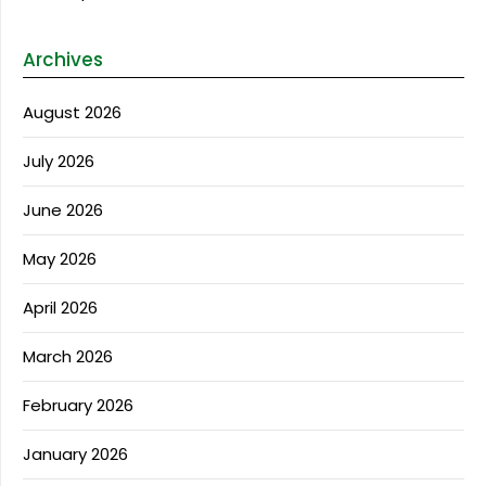
Archives
August 2026
July 2026
June 2026
May 2026
April 2026
March 2026
February 2026
January 2026